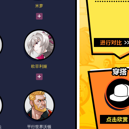
米萝
欧菲利娅
法
平行世界沃顿