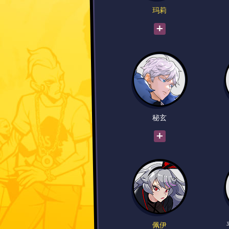
玛莉
秘玄
佩伊