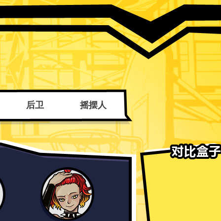
后卫
摇摆人