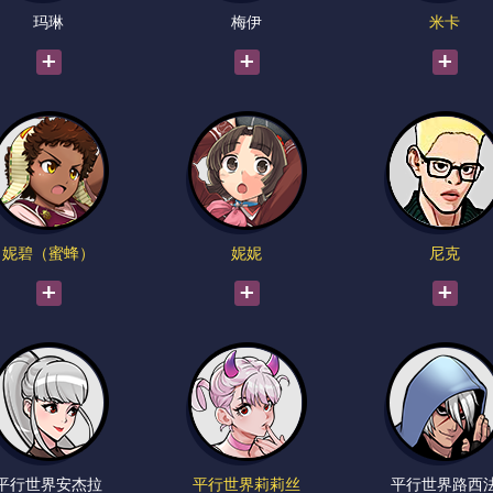
玛琳
梅伊
米卡
妮碧（蜜蜂）
妮妮
尼克
平行世界安杰拉
平行世界莉莉丝
平行世界路西