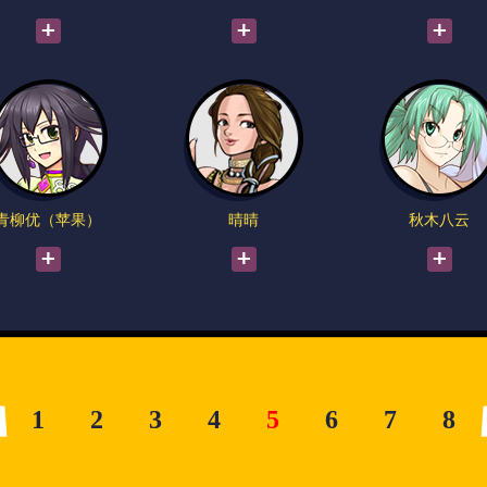
青柳优（苹果）
晴晴
秋木八云
1
2
3
4
5
6
7
8